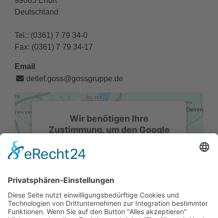
99085 Erfurt
Deutschland
Tel.: (0361) 7 79 34-0
Fax: (0361) 7 79 34-17
Email
detlef.goss
gossgruppe
de
Wir benötigen Ihre
Zustimmung, um den Google
Maps-Service zu laden!
Wir verwenden einen Service eines
Drittanbieters, um Karteninhalte
einzubetten. Dieser Service kann Daten
zu Ihren Aktivitäten sammeln. Bitte lesen
Sie die Details durch und stimmen Sie
der Nutzung des Service zu, um diese